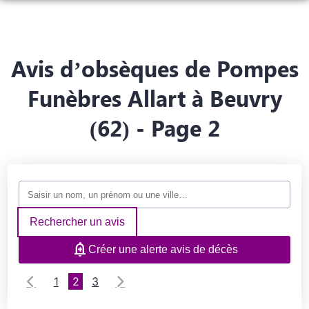
ORGANISER DES OBSÈQUES
PRÉVOIR SES OBSÈQUES
Avis d’obsèques de Pompes
MONUMENTS FUNÉRAIRES
Funèbres Allart à Beuvry
NOTRE AGENCE
NOTRE CHAMBRE FUNÉRAIRE
(62) - Page 2
SERVICES AUX FAMILLES
ESPACES HOMMAGES
Rechercher un avis
Créer une alerte avis de décès
1
2
3