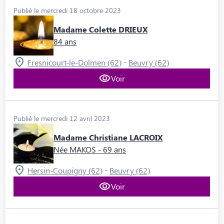
Publié le mercredi 18 octobre 2023
Madame Colette DRIEUX
84 ans
-
Fresnicourt-le-Dolmen (62)
Beuvry (62)
Voir
Publié le mercredi 12 avril 2023
Madame Christiane LACROIX
Née MAKOS
- 69 ans
-
Hersin-Coupigny (62)
Beuvry (62)
Voir