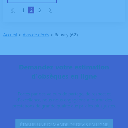
1
2
3
Accueil
>
Avis de décès
>
Beuvry (62)
Demandez votre estimation
d'obsèques en ligne
Portés par des valeurs de partage, de respect et
d’excellence, nous nous engageons à fournir des
prestations de grande qualité aux prix les plus justes.
ÉTABLIR UNE DEMANDE DE DEVIS EN LIGNE