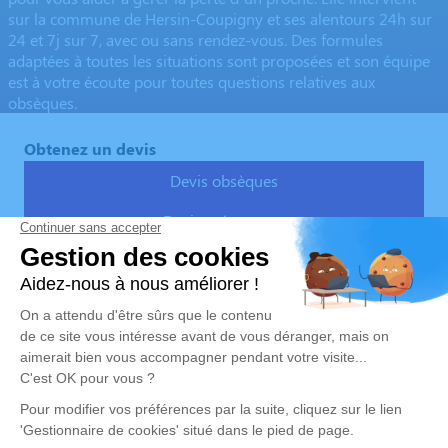
sur la commune de Hersin-Coupigny et ses alentours 24h sur
24 et 7j sur 7, avec ou sans rendez-vous. Des formules
adaptées à toutes les situations sont proposées et son équipe
est à votre écoute pour toutes questions relatives aux
obsèques.
Obtenez un devis
Devis obsèques
Devis prévoyance
Devis marbrerie
Nos Services
Liens utiles
Organiser des obsèques
Avis de décès
Services aux familles
Demande de rendez-vous en
agence
Nos réseaux sociaux