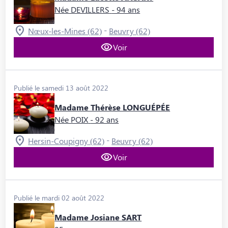
Née DEVILLERS
- 94 ans
-
Nœux-les-Mines (62)
Beuvry (62)
Voir
Publié le samedi 13 août 2022
Madame Thérèse LONGUÉPÉE
Née POIX
- 92 ans
-
Hersin-Coupigny (62)
Beuvry (62)
Voir
Publié le mardi 02 août 2022
Madame Josiane SART