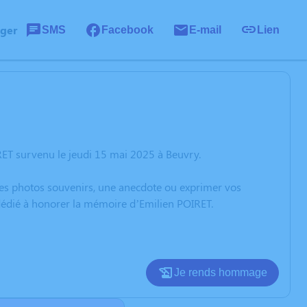
ager
SMS
Facebook
E-mail
Lien
RET survenu le jeudi 15 mai 2025 à Beuvry.
 des photos souvenirs, une anecdote ou exprimer vos
 dédié à honorer la mémoire d’Emilien POIRET.
Je rends hommage