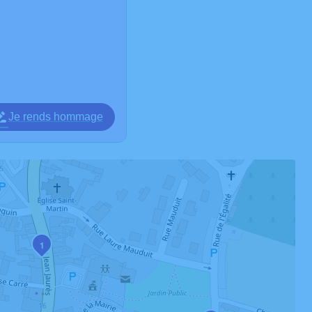
Je rends hommage
1