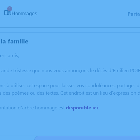
3
Part
Hommages
la famille
hers amis,
rande tristesse que nous vous annonçons le décès d’Emilien POI
ns à utiliser cet espace pour laisser vos condoléances, partager
s des poèmes ou des textes. Cet endroit est un lieu d'expression
lantation d’arbre hommage est
disponible ici
.