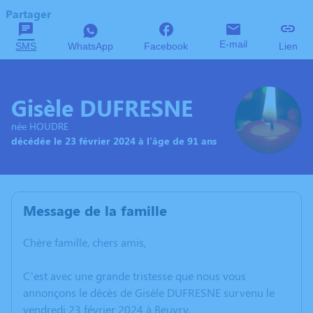
Partager
E-mail
SMS
WhatsApp
Facebook
Lien
Gisèle DUFRESNE
née HOUDRE
décédée le 23 février 2024 à l'âge de 91 ans
Message de la famille
Chère famille, chers amis,
C’est avec une grande tristesse que nous vous
annonçons le décès de Gisèle DUFRESNE survenu le
vendredi 23 février 2024 à Beuvry.