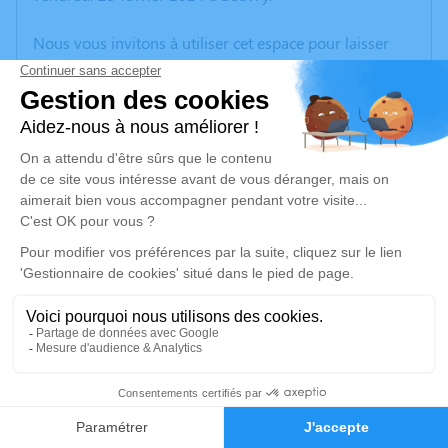
Nous vous invitons à utiliser cet espace pour laisser
vos condoléances, partager des photos souvenirs, une
anecdote ou exprimer vos pensées à travers des
poèmes ou des textes. Cet endroit est un lieu
d'expression dédié à honorer la mémoire de Gisèle
DUFRESNE.
Un service de plantation d’arbre hommage est
disponible ici
.
Je rends hommage
Cérémonie religieuse
vendredi 01 mars 2024 à 14h30
25
Église Notre Dame de Fresnicourt-le-Dolmen
62150 Fresnicourt-le-Dolmen
Faire-part
Hommages