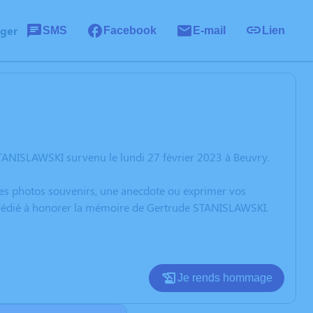
ager
SMS
Facebook
E-mail
Lien
TANISLAWSKI survenu le lundi 27 février 2023 à Beuvry.
 des photos souvenirs, une anecdote ou exprimer vos
n dédié à honorer la mémoire de Gertrude STANISLAWSKI.
Je rends hommage