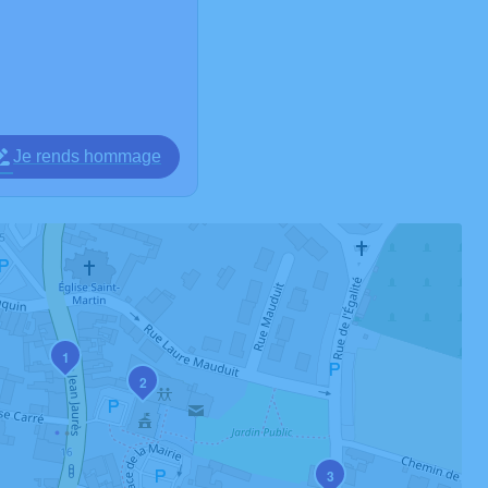
Je rends hommage
1
2
3