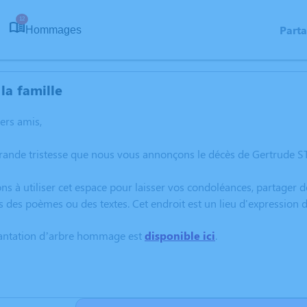
12
Part
Hommages
la famille
hers amis,
rande tristesse que nous vous annonçons le décès de Gertrude S
ns à utiliser cet espace pour laisser vos condoléances, partager
s des poèmes ou des textes. Cet endroit est un lieu d'expressio
lantation d’arbre hommage est
disponible ici
.