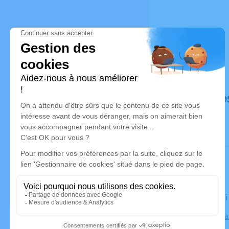
Déroulé de
Le vendred
Eglise St M