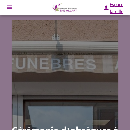
Espace
famille
ORGANISER DES OBSÈQUES
PRÉVOIR SES OBSÈQUES
MONUMENTS FUNÉRAIRES
NOTRE AGENCE
NOTRE CHAMBRE FUNÉRAIRE
SERVICES AUX FAMILLES
ESPACES HOMMAGES
Cérémonie d’obsèques à