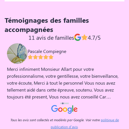
Témoignages des familles
accompagnées
11 avis de familles
4.7/5
Pascale Compiegne
Merci infiniment Monsieur Allart pour votre
M
professionnalisme, votre gentillesse, votre bienveillance,
p
votre écoute, Merci à tout le personnel Vous nous avez
c
tellement aidé dans cette épreuve, soutenu. Vous avez
v
toujours été present, Vous nous avez conseillé Car
l'épreuve du départ d un Etre Cher, nous anéantit, et seuls,
il nous,m est impossible d affronter la période qui suit le
décès. Vous avez été présent, et vous avez offert à Mon
Tous les avis sont collectés et modérés par Google. Voir notre
politique de
Mari, à Notre Papa, le meilleur, ce qu il méritait de mieux
publication d’avis
.