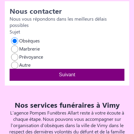
au terme de cette longue et horrible maladie qui a
Nous contacter
emprisonné son corps. Merci infiniment Pascale et Julien
Compiègne Et toute la famille
Nous vous répondons dans les meilleurs délais
possibles
Sujet
Obsèques
Marbrerie
Prévoyance
Autre
Suivant
Nos services funéraires à Vimy
L'agence Pompes Funèbres Allart reste à votre écoute à
chaque étape. Nous pouvons vous accompagner sur
l'organisation d'obsèques dans la ville de Vimy dans le
respect des dernières volontés du défunt et de la famille