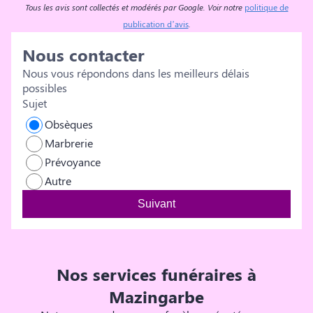
décès. Vous avez été présent, et vous avez offert à Mon
Tous les avis sont collectés et modérés par Google. Voir notre
politique de
Mari, à Notre Papa, le meilleur, ce qu il méritait de mieux
publication d’avis
.
au terme de cette longue et horrible maladie qui a
Nous contacter
emprisonné son corps. Merci infiniment Pascale et Julien
Compiègne Et toute la famille
Nous vous répondons dans les meilleurs délais
possibles
Sujet
Obsèques
Marbrerie
Prévoyance
Autre
Suivant
Nos services funéraires à
Mazingarbe