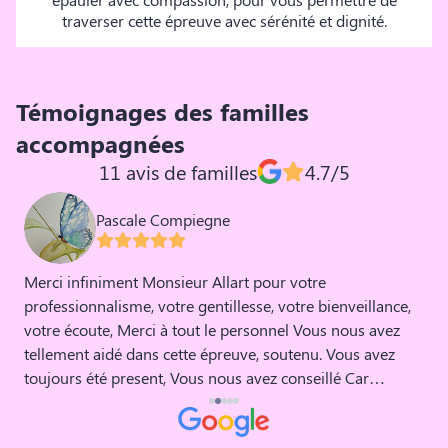
traverser cette épreuve avec sérénité et dignité.
Témoignages des familles
accompagnées
11 avis de familles
4.7/5
Pascale Compiegne
Merci infiniment Monsieur Allart pour votre
M
professionnalisme, votre gentillesse, votre bienveillance,
p
votre écoute, Merci à tout le personnel Vous nous avez
c
tellement aidé dans cette épreuve, soutenu. Vous avez
v
toujours été present, Vous nous avez conseillé Car
l'épreuve du départ d un Etre Cher, nous anéantit, et seuls,
il nous,m est impossible d affronter la période qui suit le