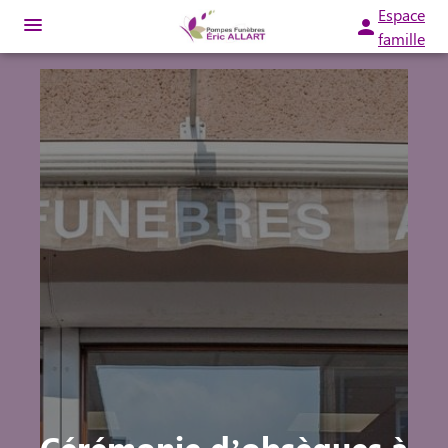
Espace
famille
ORGANISER DES OBSÈQUES
PRÉVOIR SES OBSÈQUES
MONUMENTS FUNÉRAIRES
NOTRE AGENCE
NOTRE CHAMBRE FUNÉRAIRE
SERVICES AUX FAMILLES
ESPACES HOMMAGES
Cérémonie d’obsèques à