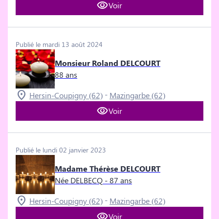
Voir
Publié le mardi 13 août 2024
Monsieur Roland DELCOURT
88 ans
-
Hersin-Coupigny (62)
Mazingarbe (62)
Voir
Publié le lundi 02 janvier 2023
Madame Thérèse DELCOURT
Née DELBECQ
- 87 ans
-
Hersin-Coupigny (62)
Mazingarbe (62)
Voir