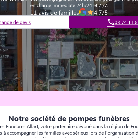
en charge immédiate 24h/24 et 7j/7.
11 avis de familles
4.7/5
ande de devis
03 74 11 8
Notre société de pompes funèbres
 Funèbres Allart, votre partenaire dévoué dans la région de Fo
 accompagner les familles avec sérieux lors de l'organisation de