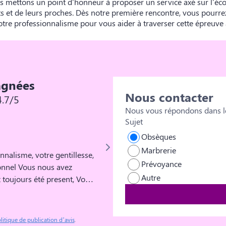
us mettons un point d'honneur à proposer un service axé sur l'écou
s et de leurs proches. Dès notre première rencontre, vous pourr
otre professionnalisme pour vous aider à traverser cette épreuve 
agnées
Nous contacter
4.7/5
Nous vous répondons dans le
Sujet
Nath
Obsèques
Marbrerie
nnalisme, votre gentillesse,
Monsieur Éric Allart et son équipe s
Prévoyance
sonnel Vous nous avez
et de très bon conseil. Toute la 
Autre
 toujours été present, Vous
remercie.
Cher, nous anéantit, et
qui suit le décès. Vous avez
a, le meilleur, ce qu il
litique de publication d’avis
.