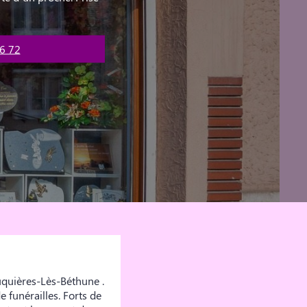
6 72
uquières-Lès-Béthune .
 funérailles. Forts de