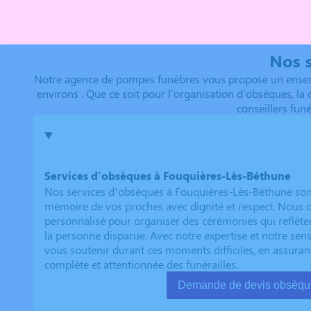
méritait de mieux au terme de cette longue et horrib
son corps. Merci infiniment Pascale et Julien Compiègn
Nos s
Notre agence de pompes funèbres vous propose un ensembl
environs . Que ce soit pour l'organisation d'obsèques, la
conseillers fun
Services d'obsèques à Fouquières-Lès-Béthune
Nos services d’obsèques à Fouquières-Lès-Béthune sont
mémoire de vos proches avec dignité et respect. Nou
personnalisé pour organiser des cérémonies qui reflèten
la personne disparue. Avec notre expertise et notre sen
vous soutenir durant ces moments difficiles, en assuran
complète et attentionnée des funérailles.
Demande de devis ob