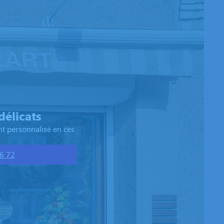
élicats
t personnalisé en ces
6 72