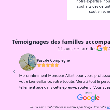
notre expertise, no
souhaits des défunt
soutien et n
Témoignages des familles accomp
11 avis de familles
Pascale Compiegne
Merci infiniment Monsieur Allart pour votre professio
votre bienveillance, votre écoute, Merci à tout le per
tellement aidé dans cette épreuve, soutenu. Vous avez
nous avez conseillé Car l'épreuve du départ d un Etre 
seuls, il nous,m est impossible d affronter la période 
été présent, et vous avez offert à Mon Mari, à Notre Pap
Tous les avis sont collectés et modérés par Google. Voir notre
po