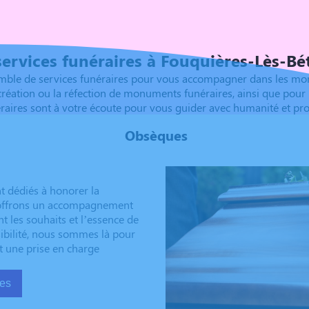
le maladie qui a emprisonné
e Et toute la famille
ervices funéraires à Fouquières-Lès-B
e de services funéraires pour vous accompagner dans les momen
 création ou la réfection de monuments funéraires, ainsi que pou
éraires sont à votre écoute pour vous guider avec humanité et pr
Obsèques
 dédiés à honorer la
s offrons un accompagnement
t les souhaits et l’essence de
sibilité, nous sommes là pour
t une prise en charge
sèques