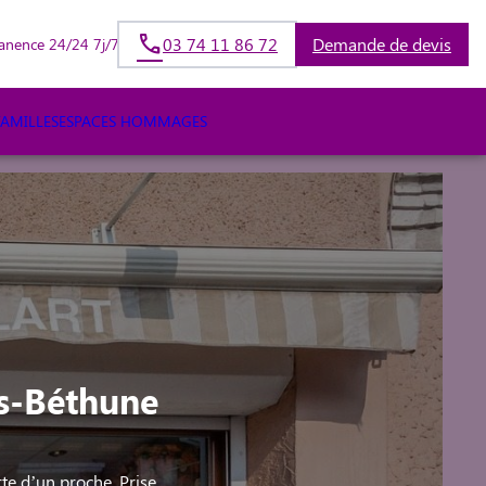
03 74 11 86 72
Demande de devis
anence 24/24 7j/7
FAMILLES
ESPACES HOMMAGES
s-Béthune
te d’un proche. Prise