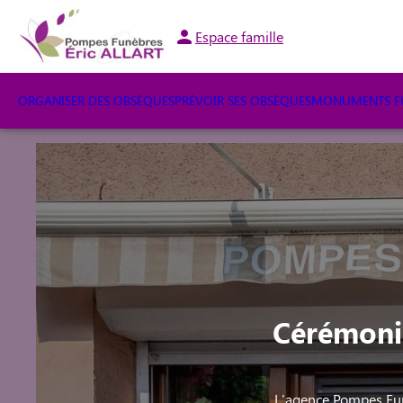
Espace famille
ORGANISER DES OBSÈQUES
PRÉVOIR SES OBSÈQUES
MONUMENTS FU
Cérémoni
L'agence Pompes Funè