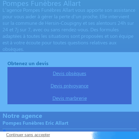
Pompes Funèbres Allart
L’agence Pompes Funèbres Allart vous apporte son assistance
pour vous aider à gérer la perte d’un proche. Elle intervient
sur la commune de Hersin-Coupigny et ses alentours 24h sur
24 et 7j sur 7, avec ou sans rendez-vous. Des formules
adaptées à toutes les situations sont proposées et son équipe
est à votre écoute pour toutes questions relatives aux
obsèques.
Obtenez un devis
Devis obsèques
Devis prévoyance
Devis marbrerie
Notre agence
Pompes Funèbres Eric Allart
03 74 11 86 72