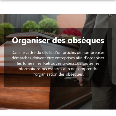
Aller
ORGANISER DES OBSÈQUES
au
contenu
PRÉVOIR SES OBSÈQUES
MONUMENTS FUNÉRAIRES
NOTRE AGENCE
Organiser des obsèques
NOTRE CHAMBRE FUNÉRAIRE
SERVICES AUX FAMILLES
Dans le cadre du décès d’un proche, de nombreuses
démarches doivent être entreprises afin d’organiser
ESPACES HOMMAGES
les funérailles. Retrouvez ci-dessous toutes les
informations nécessaires afin de comprendre
l’organisation des obsèques.