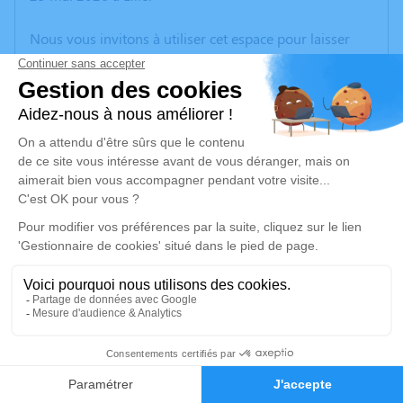
Nous vous invitons à utiliser cet espace pour laisser
vos condoléances, partager des photos souvenirs, une
anecdote ou exprimer vos pensées à travers des
poèmes ou des textes. Cet endroit est un lieu
d'expression dédié à honorer la mémoire de Pierre
ENCHE.
Un service de plantation d’arbre hommage est
disponible ici
.
Je rends hommage
Cérémonie religieuse
vendredi 29 mai 2026 à 10h00
45
Eglise St Martin d'Hersin-Coupigny
62530 Hersin-Coupigny
Faire-part
Hommages