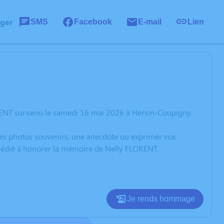
ager
SMS
Facebook
E-mail
Lien
RENT survenu le samedi 16 mai 2026 à Hersin-Coupigny.
 des photos souvenirs, une anecdote ou exprimer vos
n dédié à honorer la mémoire de Nelly FLORENT.
Je rends hommage