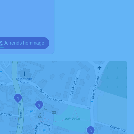
Je rends hommage
1
2
3