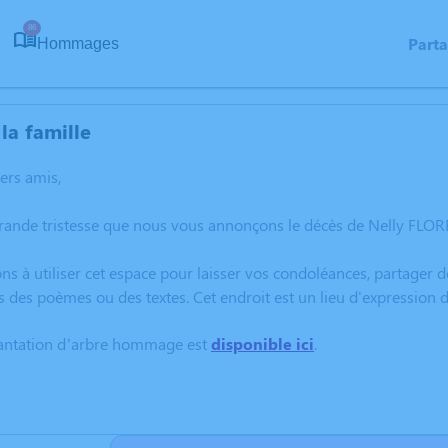
86
Part
Hommages
la famille
hers amis,
grande tristesse que nous vous annonçons le décès de Nelly FLO
ns à utiliser cet espace pour laisser vos condoléances, partager
s des poèmes ou des textes. Cet endroit est un lieu d'expressio
lantation d’arbre hommage est
disponible ici
.