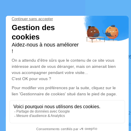
Déroulé de
Le samedi 
Eglise St M