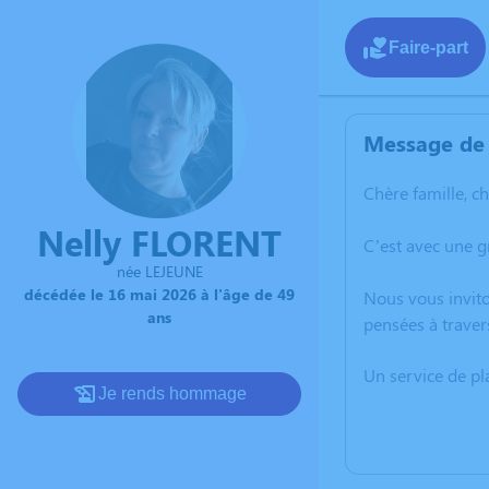
Faire-part
Message de 
Chère famille, c
Nelly FLORENT
C’est avec une 
née LEJEUNE
décédée le 16 mai 2026 à l'âge de 49
Nous vous invito
ans
pensées à traver
Un service de p
Je rends hommage