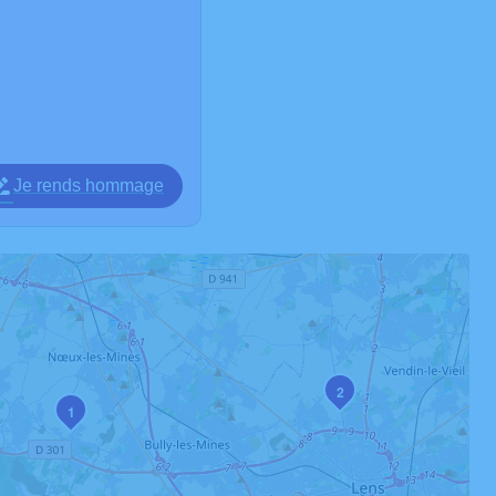
Je rends hommage
2
1