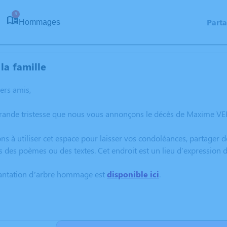
8
Part
Hommages
la famille
hers amis,
grande tristesse que nous vous annonçons le décès de Maxime VE
ns à utiliser cet espace pour laisser vos condoléances, partager
s des poèmes ou des textes. Cet endroit est un lieu d'expressio
lantation d’arbre hommage est
disponible ici
.