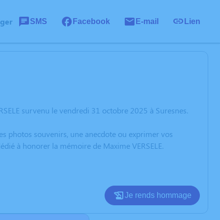
ager
SMS
Facebook
E-mail
Lien
RSELE survenu le vendredi 31 octobre 2025 à Suresnes.
 des photos souvenirs, une anecdote ou exprimer vos
n dédié à honorer la mémoire de Maxime VERSELE.
Je rends hommage