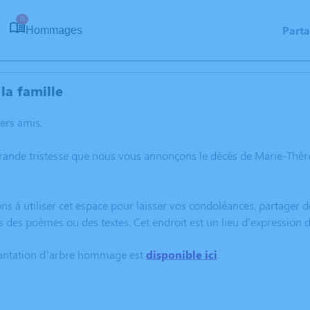
15
Part
Hommages
la famille
hers amis,
grande tristesse que nous vous annonçons le décès de Marie-Th
ns à utiliser cet espace pour laisser vos condoléances, partager
s des poèmes ou des textes. Cet endroit est un lieu d'expressio
lantation d’arbre hommage est
disponible ici
.