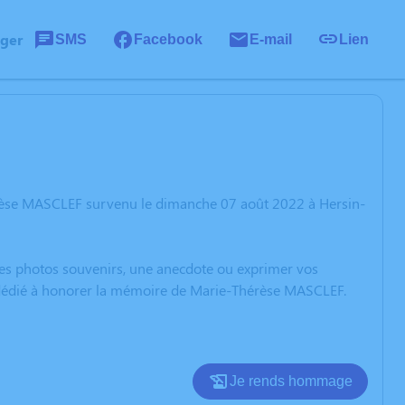
ager
SMS
Facebook
E-mail
Lien
érèse MASCLEF survenu le dimanche 07 août 2022 à Hersin-
 des photos souvenirs, une anecdote ou exprimer vos
n dédié à honorer la mémoire de Marie-Thérèse MASCLEF.
Je rends hommage