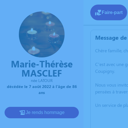
Faire-part
Message de 
Chère famille, c
Marie-Thérèse
C’est avec une 
MASCLEF
Coupigny.
née LATOUR
Nous vous invito
décédée le 7 août 2022 à l'âge de 86
pensées à traver
ans
Un service de p
Je rends hommage