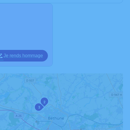
Je rends hommage
2
3