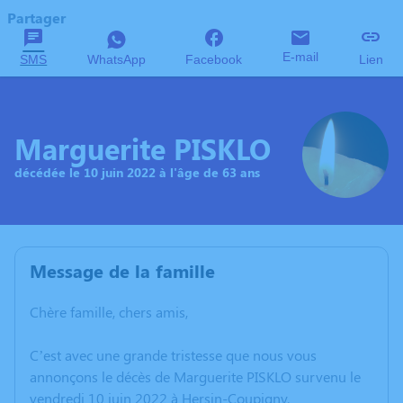
Partager
E-mail
SMS
WhatsApp
Facebook
Lien
Marguerite PISKLO
décédée le 10 juin 2022 à l'âge de 63 ans
Message de la famille
Chère famille, chers amis,
C’est avec une grande tristesse que nous vous
annonçons le décès de Marguerite PISKLO survenu le
vendredi 10 juin 2022 à Hersin-Coupigny.