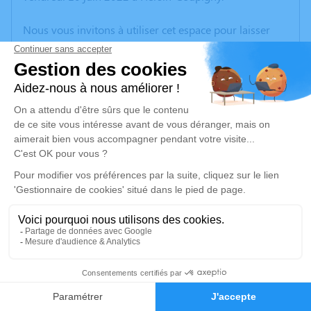
Nous vous invitons à utiliser cet espace pour laisser
vos condoléances, partager des photos souvenirs, une
anecdote ou exprimer vos pensées à travers des
poèmes ou des textes. Cet endroit est un lieu
d'expression dédié à honorer la mémoire de
Marguerite PISKLO.
Un service de plantation d’arbre hommage est
disponible ici
.
Je rends hommage
Cérémonie religieuse
jeudi 16 juin 2022 à 10h00
13
Crématorium de Vendin-lès-Béthune
Rue d'Hinges
Faire-part
Hommages
62232 Vendin-lès-Béthune