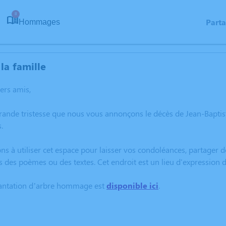
8
Part
Hommages
la famille
hers amis,
grande tristesse que nous vous annonçons le décès de Jean-Bap
.
ns à utiliser cet espace pour laisser vos condoléances, partager
s des poèmes ou des textes. Cet endroit est un lieu d'expressio
lantation d’arbre hommage est
disponible ici
.