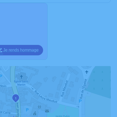
Je rends hommage
1