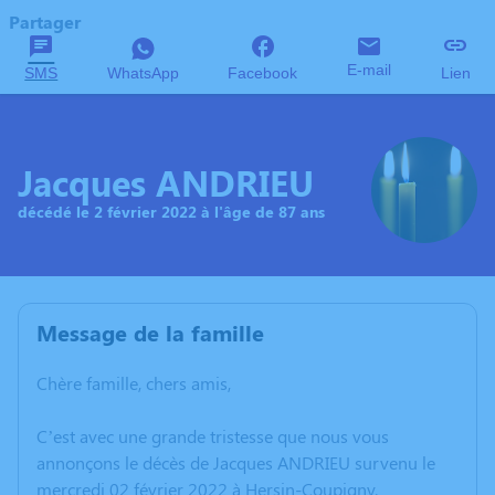
Partager
E-mail
SMS
WhatsApp
Facebook
Lien
Jacques ANDRIEU
décédé le 2 février 2022 à l'âge de 87 ans
Message de la famille
Chère famille, chers amis,
C’est avec une grande tristesse que nous vous
annonçons le décès de Jacques ANDRIEU survenu le
mercredi 02 février 2022 à Hersin-Coupigny.