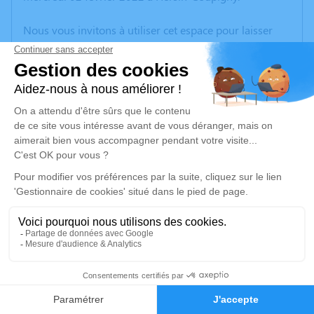
Nous vous invitons à utiliser cet espace pour laisser
vos condoléances, partager des photos souvenirs, une
anecdote ou exprimer vos pensées à travers des
poèmes ou des textes. Cet endroit est un lieu
d'expression dédié à honorer la mémoire de Jacques
ANDRIEU.
Un service de plantation d’arbre hommage est
disponible ici
.
Je rends hommage
Cérémonie religieuse
lundi 07 février 2022 à 11h30
8
Eglise St Martin d'Hersin-Coupigny
62530 Hersin-Coupigny
Faire-part
Hommages