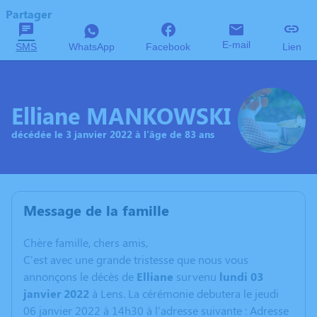
Partager
E-mail
SMS
WhatsApp
Facebook
Lien
Elliane MANKOWSKI
décédée le 3 janvier 2022 à l'âge de 83 ans
Message de la famille
C
hère famille, chers amis,
C'est avec une grande tristesse que nous vous
annonçons le décès de
Elliane
survenu
lundi 03
janvier 2022
à Lens. La cérémonie debutera le jeudi
06 janvier 2022 à 14h30 à l'adresse suivante : Adresse