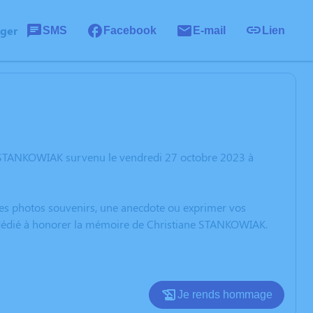
ager
SMS
Facebook
E-mail
Lien
e STANKOWIAK survenu le vendredi 27 octobre 2023 à
 des photos souvenirs, une anecdote ou exprimer vos
n dédié à honorer la mémoire de Christiane STANKOWIAK.
Je rends hommage