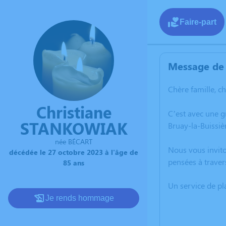
Faire-part
Message de 
Chère famille, c
Christiane
C’est avec une 
STANKOWIAK
Bruay-la-Buissiè
née BÉCART
Nous vous invito
décédée le 27 octobre 2023 à l'âge de
pensées à traver
85 ans
Un service de p
Je rends hommage