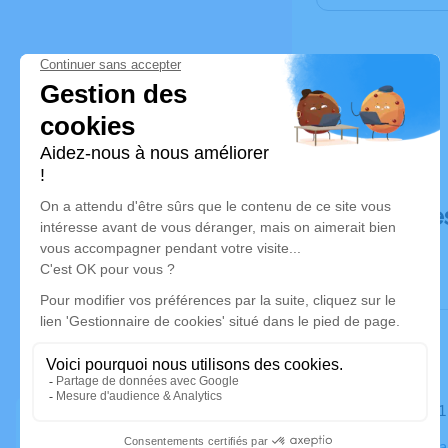
Déroulé de
Le mardi 3
Eglise St M