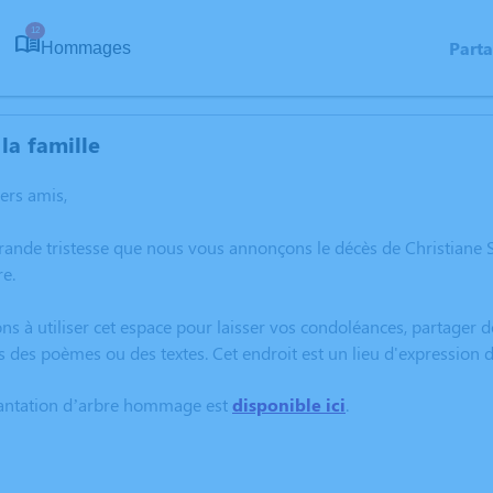
12
Part
Hommages
la famille
hers amis,
grande tristesse que nous vous annonçons le décès de Christian
re.
ns à utiliser cet espace pour laisser vos condoléances, partager
s des poèmes ou des textes. Cet endroit est un lieu d'expressio
lantation d’arbre hommage est
disponible ici
.