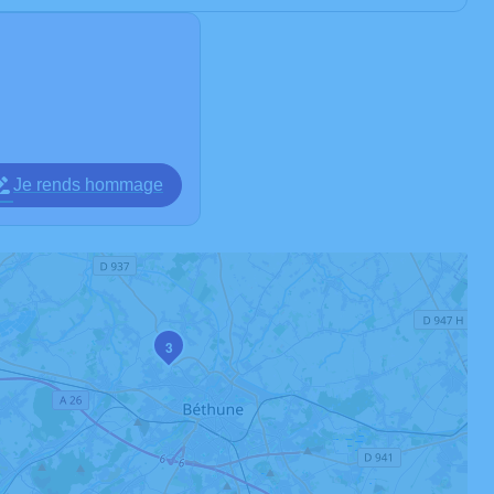
Je rends hommage
3