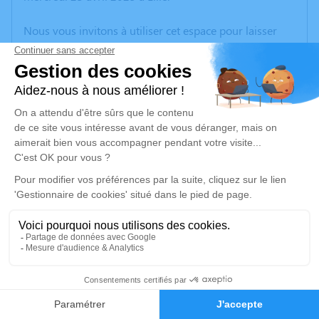
Nous vous invitons à utiliser cet espace pour laisser
vos condoléances, partager des photos souvenirs, une
anecdote ou exprimer vos pensées à travers des
poèmes ou des textes. Cet endroit est un lieu
d'expression dédié à honorer la mémoire de Christian
SAUVAGE.
Un service de plantation d’arbre hommage est
disponible ici
.
Je rends hommage
Cérémonie religieuse
mardi 29 avril 2025 à 10h00
48
Eglise St Martin d'Hersin-Coupigny
62530 Hersin-Coupigny
Faire-part
Hommages