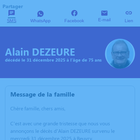
Partager
E-mail
SMS
WhatsApp
Facebook
Lien
Alain DEZEURE
décédé le 31 décembre 2025 à l'âge de 75 ans
Message de la famille
Chère famille, chers amis,
C’est avec une grande tristesse que nous vous
annonçons le décès d’Alain DEZEURE survenu le
mercredi 31 décembre 2025 à Beuvry.