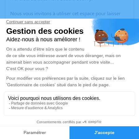
Nous vous invitons à utiliser cet espace pour laisser
vos condoléances, partager des photos souvenirs, une
anecdote ou exprimer vos pensées à travers des
poèmes ou des textes. Cet endroit est un lieu
d'expression dédié à honorer la mémoire d’Alain
DEZEURE.
Un service de plantation d’arbre hommage est
disponible ici
.
Je rends hommage
Cérémonie religieuse
mercredi 07 janvier 2026 à 10h00
8
Eglise St Martin d'Hersin-Coupigny
62530 Hersin-Coupigny
Faire-part
Hommages